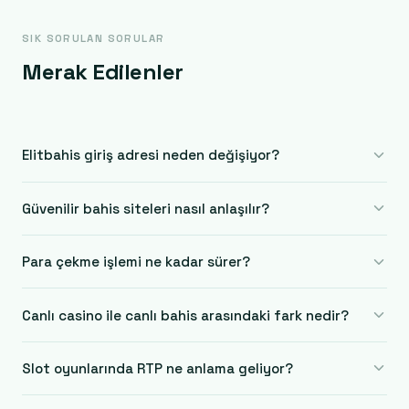
SIK SORULAN SORULAR
Merak Edilenler
Elitbahis giriş adresi neden değişiyor?
Alan adı değişiklikleri, erişim kısıtlamaları nedeniyle zaman
Güvenilir bahis siteleri nasıl anlaşılır?
zaman yaşanabiliyor. Platformun kendisi aynı kalıyor;
yalnızca erişim adresi güncelleniyor. Bu sayfadaki bağlantı,
Üç temel kriter var: aktif uluslararası lisans, 256-bit SSL
her zaman güncel doğrulanmış adrese yönlendiriyor.
Para çekme işlemi ne kadar sürer?
sertifikası ve bağımsız RNG denetimi. Bunların üçü de
doğrulanabilir şekilde açıklanmıyorsa, platforma güvenmek
Kullanıcı verilerine göre ortalama 1.8 saniye. Ancak bu süre,
için yeterli neden yok. Kullanıcı yorumları da ek bir
Canlı casino ile canlı bahis arasındaki fark nedir?
seçilen ödeme yöntemine ve hesap doğrulama durumuna
gösterge olmakla birlikte, teknik belgeler daha güvenilir.
göre farklılık gösterebiliyor. Tam doğrulanmış hesaplarda
Canlı casino, gerçek krupiyelerle yürütülen masa oyunlarını
işlemler genellikle daha hızlı sonuçlanıyor. Banka
Slot oyunlarında RTP ne anlama geliyor?
kapsıyor: rulet, blackjack, baccarat gibi. Canlı bahis ise
transferlerinde banka tarafındaki işlem süresi ayrıca
devam eden spor müsabakalarına anlık oran üzerinden
RTP (Return to Player), oyunun uzun vadede oyunculara