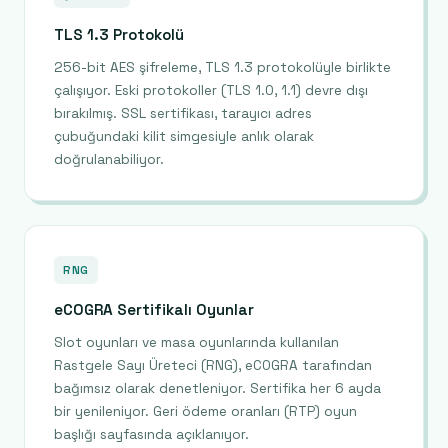
TLS 1.3 Protokolü
256-bit AES şifreleme, TLS 1.3 protokolüyle birlikte
çalışıyor. Eski protokoller (TLS 1.0, 1.1) devre dışı
bırakılmış. SSL sertifikası, tarayıcı adres
çubuğundaki kilit simgesiyle anlık olarak
doğrulanabiliyor.
RNG
eCOGRA Sertifikalı Oyunlar
Slot oyunları ve masa oyunlarında kullanılan
Rastgele Sayı Üreteci (RNG), eCOGRA tarafından
bağımsız olarak denetleniyor. Sertifika her 6 ayda
bir yenileniyor. Geri ödeme oranları (RTP) oyun
başlığı sayfasında açıklanıyor.