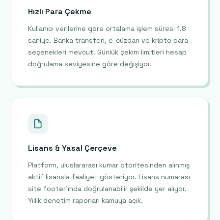
Hızlı Para Çekme
Kullanıcı verilerine göre ortalama işlem süresi 1.8
saniye. Banka transferi, e-cüzdan ve kripto para
seçenekleri mevcut. Günlük çekim limitleri hesap
doğrulama seviyesine göre değişiyor.
Lisans & Yasal Çerçeve
Platform, uluslararası kumar otoritesinden alınmış
aktif lisansla faaliyet gösteriyor. Lisans numarası
site footer'ında doğrulanabilir şekilde yer alıyor.
Yıllık denetim raporları kamuya açık.