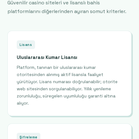
Güvenilir casino siteleri ve lisanslı bahis
platformlarını diğerlerinden ayıran somut kriterler.
Lisans
Uluslararası Kumar Lisansı
Platform, tanınan bir uluslararası kumar
otoritesinden alınmış aktif lisansla faaliyet
yürütüyor. Lisans numarası doğrulanabilir; otorite
web sitesinden sorgulanabiliyor. Yıllık yenileme
zorunluluğu, süregelen uyumluluğu garanti altına
alıyor.
Şifreleme