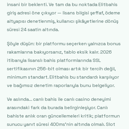
insani bir beklenti. Ve tam da bu noktada Elitbahis
giriş adresi öne çıkıyor — lisans bilgisi şeffaf, ödeme
altyapısı denetlenmiş, kullanıcı şikâyetlerine dönüş
süresi 24 saatin altında.
Şöyle düşün: bir platformu seçerken yalnızca bonus
rakamlarına bakıyorsanız, tablo eksik kalır. 2026
itibarıyla lisanslı bahis platformlarında SSL
sertifikasının 256-bit olması artık bir tercih değil,
minimum standart. Elitbahis bu standardı karşılıyor
ve bağımsız denetim raporlarıyla bunu belgeliyor.
Ve aslında... canlı bahis ile canlı casino deneyimi
arasındaki fark da burada belirginleşiyor. Canlı
bahiste anlık oran güncellemeleri kritik; platformun
sunucu yanıt süresi 400ms'nin altında olmalı. Slot