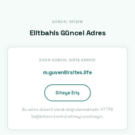
GÜNCEL ERIŞIM
Elitbahis Güncel Adres
2026 GÜNCEL GIRIŞ ADRESI
m.guvenilirsites.life
Siteye Eriş
Bu adres düzenli olarak doğrulanmaktadır. HTTPS
bağlantısını kontrol etmeyi unutmayın.