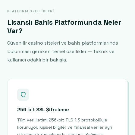
PLATFORM ÖZELLIKLERI
Lisanslı Bahis Platformunda Neler
Var?
Güvenilir casino siteleri ve bahis platformlarında
bulunması gereken temel özellikler — teknik ve
kullanıcı odaklı bir bakışla.
256-bit SSL Şifreleme
Tüm veri iletimi 256-bit TLS 1.3 protokolüyle
korunuyor. Kişisel bilgiler ve finansal veriler ayrı
şifreleme katmanlarında işleniyor. Bağımsız