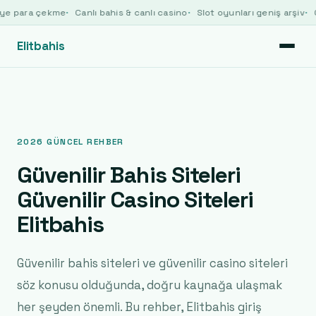
ara çekme
Canlı bahis & canlı casino
Slot oyunları geniş arşiv
Güven
Elitbahis
2026 GÜNCEL REHBER
Güvenilir Bahis Siteleri
Güvenilir Casino Siteleri
Elitbahis
Güvenilir bahis siteleri ve güvenilir casino siteleri
söz konusu olduğunda, doğru kaynağa ulaşmak
her şeyden önemli. Bu rehber, Elitbahis giriş