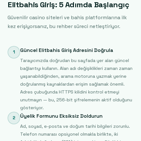
Elitbahis Giriş: 5 Adımda Başlangıç
Güvenilir casino siteleri ve bahis platformlarına ilk
kez erişiyorsanız, bu rehber süreci netleştiriyor.
Güncel Elitbahis Giriş Adresini Doğrula
1
Tarayıcınızda doğrudan bu sayfada yer alan güncel
bağlantıyı kullanın. Alan adı değişiklikleri zaman zaman
yaşanabildiğinden, arama motoruna yazmak yerine
doğrulanmış kaynaklardan erişim sağlamak önemli.
Adres çubuğunda HTTPS kilidini kontrol etmeyi
unutmayın — bu, 256-bit şifrelemenin aktif olduğunu
gösteriyor.
Üyelik Formunu Eksiksiz Doldurun
2
Ad, soyad, e-posta ve doğum tarihi bilgileri zorunlu.
Telefon numarası opsiyonel olmakla birlikte, iki