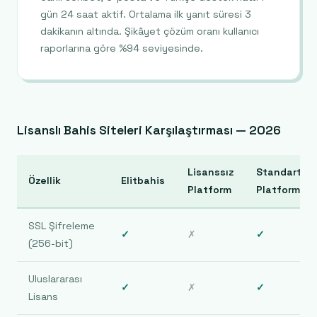
gün 24 saat aktif. Ortalama ilk yanıt süresi 3
dakikanın altında. Şikâyet çözüm oranı kullanıcı
raporlarına göre %94 seviyesinde.
Lisanslı Bahis Siteleri Karşılaştırması — 2026
Lisanssız
Standart
Özellik
Elitbahis
Platform
Platform
SSL Şifreleme
✓
✗
✓
(256-bit)
Uluslararası
✓
✗
✓
Lisans