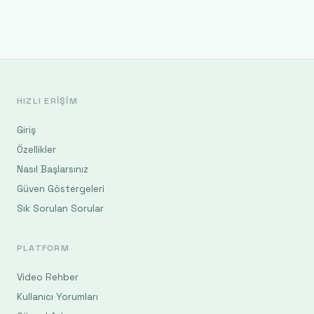
HIZLI ERIŞIM
Giriş
Özellikler
Nasıl Başlarsınız
Güven Göstergeleri
Sık Sorulan Sorular
PLATFORM
Video Rehber
Kullanıcı Yorumları