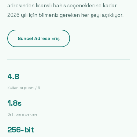
adresinden lisanslı bahis seçeneklerine kadar
2026 yılı için bilmeniz gereken her şeyi açıklıyor.
Güncel Adrese Eriş
4.8
Kullanıcı puanı / 5
1.8s
Ort. para çekme
256-bit