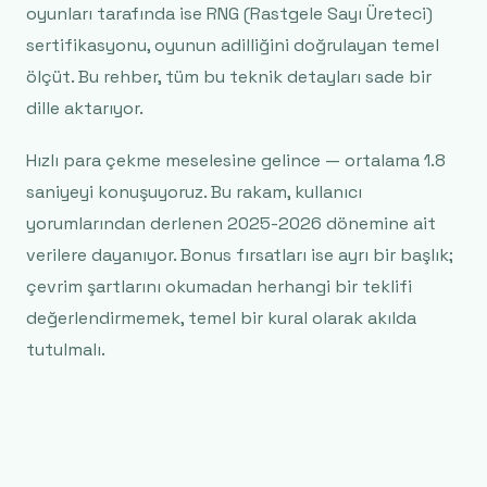
oyunları tarafında ise RNG (Rastgele Sayı Üreteci)
sertifikasyonu, oyunun adilliğini doğrulayan temel
ölçüt. Bu rehber, tüm bu teknik detayları sade bir
dille aktarıyor.
Hızlı para çekme meselesine gelince — ortalama 1.8
saniyeyi konuşuyoruz. Bu rakam, kullanıcı
yorumlarından derlenen 2025-2026 dönemine ait
verilere dayanıyor. Bonus fırsatları ise ayrı bir başlık;
çevrim şartlarını okumadan herhangi bir teklifi
değerlendirmemek, temel bir kural olarak akılda
tutulmalı.