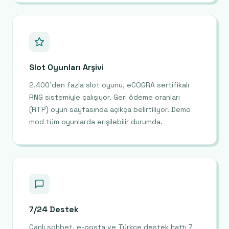
Slot Oyunları Arşivi
2.400'den fazla slot oyunu, eCOGRA sertifikalı
RNG sistemiyle çalışıyor. Geri ödeme oranları
(RTP) oyun sayfasında açıkça belirtiliyor. Demo
mod tüm oyunlarda erişilebilir durumda.
7/24 Destek
Canlı sohbet, e-posta ve Türkçe destek hattı 7