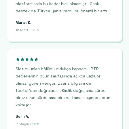
platformlarda bu kadar hızlı olmamıştı. Canlı
destek de Türkçe yanıt verdi, bu önemli bir artı.
Murat K.
15 Mart 2025
Slot oyunları bölümü oldukça kapsamlı. RTP
değerlerinin oyun sayfasında açıkça yazıyor
olması güven veriyor. Lisans bilgisini de
footer'dan doğruladım. Kimlik doğrulama süreci
biraz uzun sürdü ama bir kez tamamlayınca sorun
kalmıyor.
Selin A.
2 Mayıs 2025