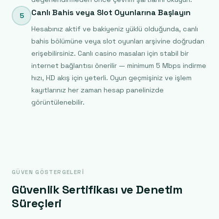
Canlı Bahis veya Slot Oyunlarına Başlayın
5
Hesabınız aktif ve bakiyeniz yüklü olduğunda, canlı
bahis bölümüne veya slot oyunları arşivine doğrudan
erişebilirsiniz. Canlı casino masaları için stabil bir
internet bağlantısı önerilir — minimum 5 Mbps indirme
hızı, HD akış için yeterli. Oyun geçmişiniz ve işlem
kayıtlarınız her zaman hesap panelinizde
görüntülenebilir.
GÜVEN GÖSTERGELERI
Güvenlik Sertifikası ve Denetim
Süreçleri