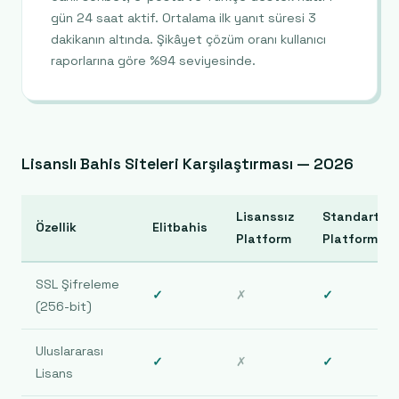
gün 24 saat aktif. Ortalama ilk yanıt süresi 3
dakikanın altında. Şikâyet çözüm oranı kullanıcı
raporlarına göre %94 seviyesinde.
Lisanslı Bahis Siteleri Karşılaştırması — 2026
Lisanssız
Standart
Özellik
Elitbahis
Platform
Platform
SSL Şifreleme
✓
✗
✓
(256-bit)
Uluslararası
✓
✗
✓
Lisans