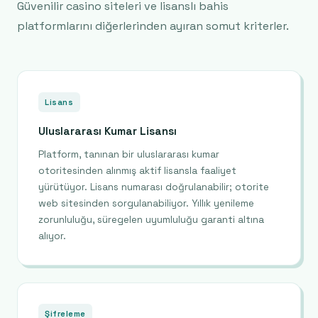
Güvenilir casino siteleri ve lisanslı bahis
platformlarını diğerlerinden ayıran somut kriterler.
Lisans
Uluslararası Kumar Lisansı
Platform, tanınan bir uluslararası kumar
otoritesinden alınmış aktif lisansla faaliyet
yürütüyor. Lisans numarası doğrulanabilir; otorite
web sitesinden sorgulanabiliyor. Yıllık yenileme
zorunluluğu, süregelen uyumluluğu garanti altına
alıyor.
Şifreleme