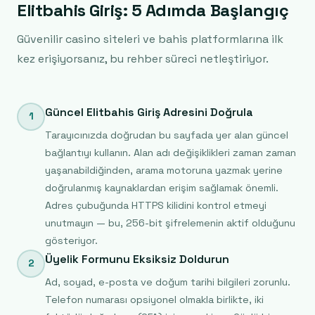
Elitbahis Giriş: 5 Adımda Başlangıç
Güvenilir casino siteleri ve bahis platformlarına ilk
kez erişiyorsanız, bu rehber süreci netleştiriyor.
Güncel Elitbahis Giriş Adresini Doğrula
1
Tarayıcınızda doğrudan bu sayfada yer alan güncel
bağlantıyı kullanın. Alan adı değişiklikleri zaman zaman
yaşanabildiğinden, arama motoruna yazmak yerine
doğrulanmış kaynaklardan erişim sağlamak önemli.
Adres çubuğunda HTTPS kilidini kontrol etmeyi
unutmayın — bu, 256-bit şifrelemenin aktif olduğunu
gösteriyor.
Üyelik Formunu Eksiksiz Doldurun
2
Ad, soyad, e-posta ve doğum tarihi bilgileri zorunlu.
Telefon numarası opsiyonel olmakla birlikte, iki