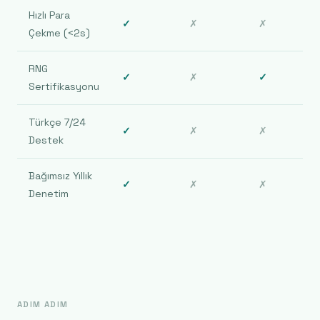
Hızlı Para
✓
✗
✗
Çekme (<2s)
RNG
✓
✗
✓
Sertifikasyonu
Türkçe 7/24
✓
✗
✗
Destek
Bağımsız Yıllık
✓
✗
✗
Denetim
ADIM ADIM