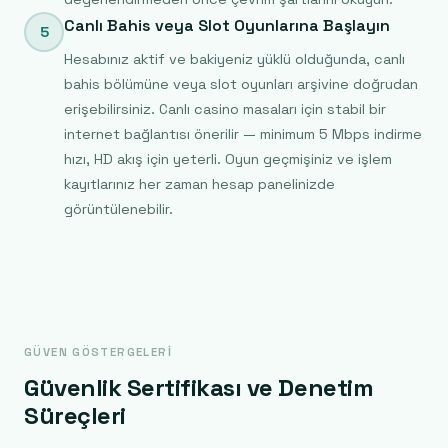
Canlı Bahis veya Slot Oyunlarına Başlayın
5
Hesabınız aktif ve bakiyeniz yüklü olduğunda, canlı
bahis bölümüne veya slot oyunları arşivine doğrudan
erişebilirsiniz. Canlı casino masaları için stabil bir
internet bağlantısı önerilir — minimum 5 Mbps indirme
hızı, HD akış için yeterli. Oyun geçmişiniz ve işlem
kayıtlarınız her zaman hesap panelinizde
görüntülenebilir.
GÜVEN GÖSTERGELERI
Güvenlik Sertifikası ve Denetim
Süreçleri