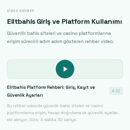
VIDEO REHBER
Elitbahis Giriş ve Platform Kullanımı
Güvenilir bahis siteleri ve casino platformlarına
erişim sürecini adım adım gösteren rehber video.
Elitbahis Platform Rehberi: Giriş, Kayıt ve
4:32
Güvenlik Ayarları
Bu rehber videoda güvenilir bahis siteleri ve casino
platformlarına erişim, hesap doğrulama ve güvenlik ayarları
ele alınıyor. Süre: 4 dakika 32 saniye.