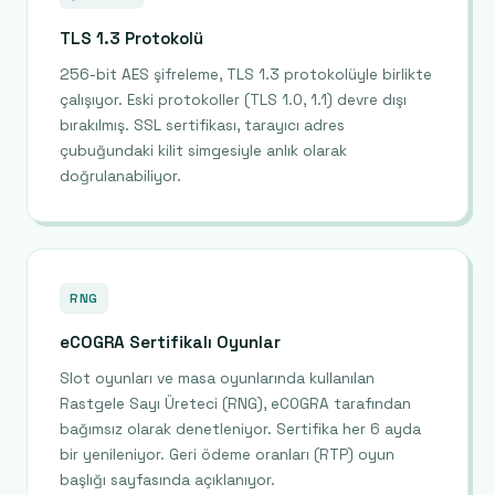
TLS 1.3 Protokolü
256-bit AES şifreleme, TLS 1.3 protokolüyle birlikte
çalışıyor. Eski protokoller (TLS 1.0, 1.1) devre dışı
bırakılmış. SSL sertifikası, tarayıcı adres
çubuğundaki kilit simgesiyle anlık olarak
doğrulanabiliyor.
RNG
eCOGRA Sertifikalı Oyunlar
Slot oyunları ve masa oyunlarında kullanılan
Rastgele Sayı Üreteci (RNG), eCOGRA tarafından
bağımsız olarak denetleniyor. Sertifika her 6 ayda
bir yenileniyor. Geri ödeme oranları (RTP) oyun
başlığı sayfasında açıklanıyor.