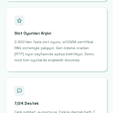
Slot Oyunları Arşivi
2.400'den fazla slot oyunu, eCOGRA sertifikalı
RNG sistemiyle çalışıyor. Geri ödeme oranları
(RTP) oyun sayfasında açıkça belirtiliyor. Demo
mod tüm oyunlarda erişilebilir durumda.
7/24 Destek
Canlı sohbet, e-posta ve Türkçe destek hattı 7