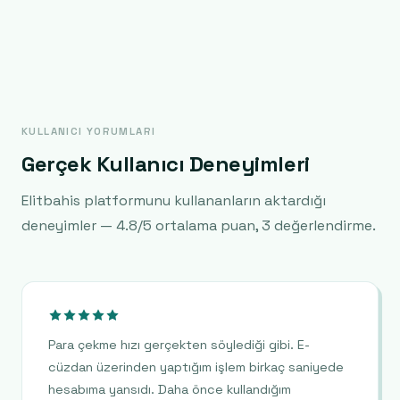
KULLANICI YORUMLARI
Gerçek Kullanıcı Deneyimleri
Elitbahis platformunu kullananların aktardığı
deneyimler — 4.8/5 ortalama puan, 3 değerlendirme.
Para çekme hızı gerçekten söylediği gibi. E-
cüzdan üzerinden yaptığım işlem birkaç saniyede
hesabıma yansıdı. Daha önce kullandığım