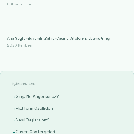
SSL şifreleme
Ana Sayfa
Güvenilir Bahis
Casino Siteleri
Elitbahis Giriş
›
›
›
›
2026 Rehberi
İÇINDEKILER
Giriş: Ne Arıyorsunuz?
Platform Özellikleri
Nasıl Başlarsınız?
Güven Göstergeleri