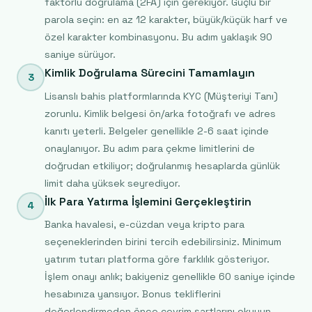
faktörlü doğrulama (2FA) için gerekiyor. Güçlü bir
parola seçin: en az 12 karakter, büyük/küçük harf ve
özel karakter kombinasyonu. Bu adım yaklaşık 90
saniye sürüyor.
Kimlik Doğrulama Sürecini Tamamlayın
3
Lisanslı bahis platformlarında KYC (Müşteriyi Tanı)
zorunlu. Kimlik belgesi ön/arka fotoğrafı ve adres
kanıtı yeterli. Belgeler genellikle 2-6 saat içinde
onaylanıyor. Bu adım para çekme limitlerini de
doğrudan etkiliyor; doğrulanmış hesaplarda günlük
limit daha yüksek seyrediyor.
İlk Para Yatırma İşlemini Gerçekleştirin
4
Banka havalesi, e-cüzdan veya kripto para
seçeneklerinden birini tercih edebilirsiniz. Minimum
yatırım tutarı platforma göre farklılık gösteriyor.
İşlem onayı anlık; bakiyeniz genellikle 60 saniye içinde
hesabınıza yansıyor. Bonus tekliflerini
değerlendirmeden önce çevrim şartlarını okuyun.