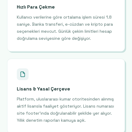
Hızlı Para Çekme
Kullanıcı verilerine göre ortalama işlem süresi 1.8
saniye. Banka transferi, e-cüzdan ve kripto para
seçenekleri mevcut. Günlük çekim limitleri hesap
doğrulama seviyesine göre değişiyor.
Lisans & Yasal Çerçeve
Platform, uluslararası kumar otoritesinden alınmış
aktif lisansla faaliyet gösteriyor. Lisans numarası
site footer'ında doğrulanabilir şekilde yer alıyor.
Yıllık denetim raporları kamuya açık.