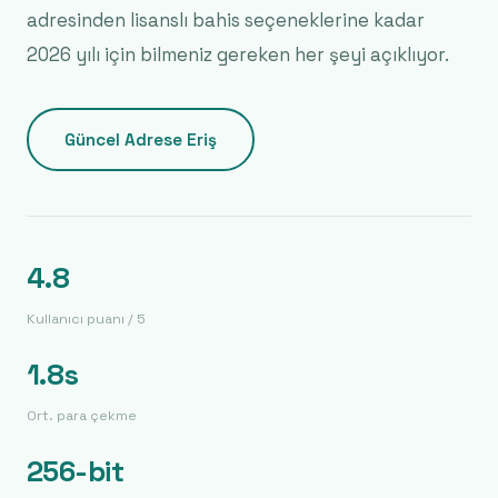
adresinden lisanslı bahis seçeneklerine kadar
2026 yılı için bilmeniz gereken her şeyi açıklıyor.
Güncel Adrese Eriş
4.8
Kullanıcı puanı / 5
1.8s
Ort. para çekme
256-bit