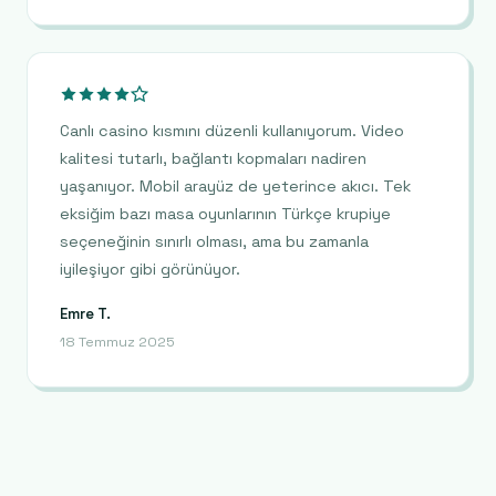
Canlı casino kısmını düzenli kullanıyorum. Video
kalitesi tutarlı, bağlantı kopmaları nadiren
yaşanıyor. Mobil arayüz de yeterince akıcı. Tek
eksiğim bazı masa oyunlarının Türkçe krupiye
seçeneğinin sınırlı olması, ama bu zamanla
iyileşiyor gibi görünüyor.
Emre T.
18 Temmuz 2025