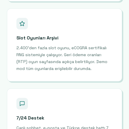
Slot Oyunları Arşivi
2.400'den fazla slot oyunu, eCOGRA sertifikalı
RNG sistemiyle çalışıyor. Geri ödeme oranları
(RTP) oyun sayfasında açıkça belirtiliyor. Demo
mod tüm oyunlarda erişilebilir durumda.
7/24 Destek
Canlı sohbet, e-posta ve Türkçe destek hattı 7