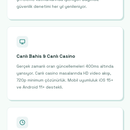
güvenlik denetimi her yıl yenileniyor.
Canlı Bahis & Canlı Casino
Gerçek zamanlı oran güncellemeleri 400ms altında
yansıyor. Canlı casino masalarında HD video akışı,
720p minimum çözünürlük. Mobil uyumluluk iOS 15+
ve Android 11+ destekli.