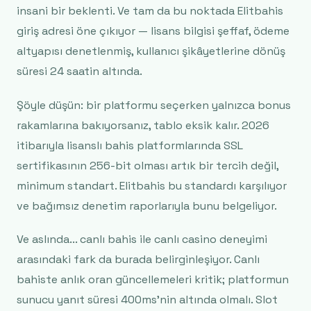
insani bir beklenti. Ve tam da bu noktada Elitbahis
giriş adresi öne çıkıyor — lisans bilgisi şeffaf, ödeme
altyapısı denetlenmiş, kullanıcı şikâyetlerine dönüş
süresi 24 saatin altında.
Şöyle düşün: bir platformu seçerken yalnızca bonus
rakamlarına bakıyorsanız, tablo eksik kalır. 2026
itibarıyla lisanslı bahis platformlarında SSL
sertifikasının 256-bit olması artık bir tercih değil,
minimum standart. Elitbahis bu standardı karşılıyor
ve bağımsız denetim raporlarıyla bunu belgeliyor.
Ve aslında... canlı bahis ile canlı casino deneyimi
arasındaki fark da burada belirginleşiyor. Canlı
bahiste anlık oran güncellemeleri kritik; platformun
sunucu yanıt süresi 400ms'nin altında olmalı. Slot