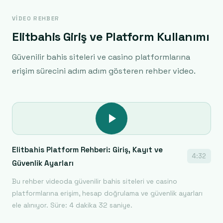
VIDEO REHBER
Elitbahis Giriş ve Platform Kullanımı
Güvenilir bahis siteleri ve casino platformlarına
erişim sürecini adım adım gösteren rehber video.
Elitbahis Platform Rehberi: Giriş, Kayıt ve
4:32
Güvenlik Ayarları
Bu rehber videoda güvenilir bahis siteleri ve casino
platformlarına erişim, hesap doğrulama ve güvenlik ayarları
ele alınıyor. Süre: 4 dakika 32 saniye.