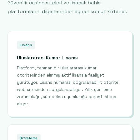
Güvenilir casino siteleri ve lisanslı bahis
platformlarını diğerlerinden ayıran somut kriterler.
Lisans
Uluslararası Kumar Lisansı
Platform, tanınan bir uluslararası kumar
otoritesinden alınmış aktif lisansla faaliyet
yürütüyor. Lisans numarası doğrulanabilir; otorite
web sitesinden sorgulanabiliyor. Yıllık yenileme
zorunluluğu, süregelen uyumluluğu garanti altına
alıyor.
Şifreleme