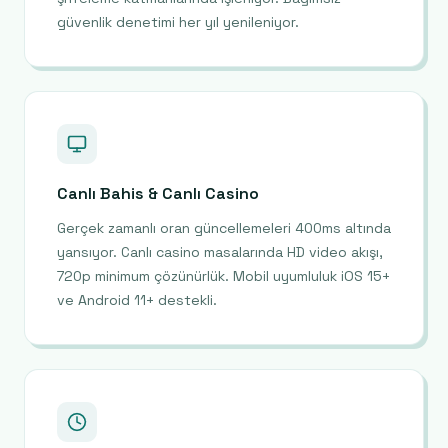
güvenlik denetimi her yıl yenileniyor.
Canlı Bahis & Canlı Casino
Gerçek zamanlı oran güncellemeleri 400ms altında
yansıyor. Canlı casino masalarında HD video akışı,
720p minimum çözünürlük. Mobil uyumluluk iOS 15+
ve Android 11+ destekli.