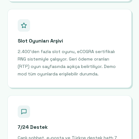
Slot Oyunları Arşivi
2.400'den fazla slot oyunu, eCOGRA sertifikalı
RNG sistemiyle çalışıyor. Geri ödeme oranları
(RTP) oyun sayfasında açıkça belirtiliyor. Demo
mod tüm oyunlarda erişilebilir durumda.
7/24 Destek
Canlı sohbet, e-posta ve Türkçe destek hattı 7