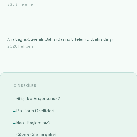
SSL şifreleme
Ana Sayfa
Güvenilir Bahis
Casino Siteleri
Elitbahis Giriş
›
›
›
›
2026 Rehberi
İÇINDEKILER
Giriş: Ne Arıyorsunuz?
Platform Özellikleri
Nasıl Başlarsınız?
Güven Göstergeleri