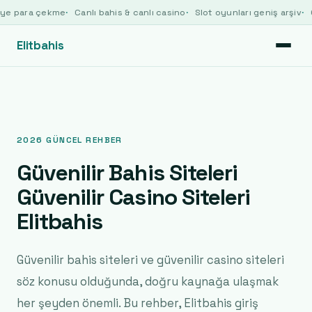
ara çekme
Canlı bahis & canlı casino
Slot oyunları geniş arşiv
Güven
Elitbahis
2026 GÜNCEL REHBER
Güvenilir Bahis Siteleri
Güvenilir Casino Siteleri
Elitbahis
Güvenilir bahis siteleri ve güvenilir casino siteleri
söz konusu olduğunda, doğru kaynağa ulaşmak
her şeyden önemli. Bu rehber, Elitbahis giriş