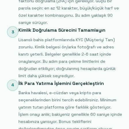
faktörlü doğrulama (2FA) için gerekiyor. Güçlü bir
parola seçin: en az 12 karakter, büyük/küçük harf ve
özel karakter kombinasyonu. Bu adım yaklaşık 90
saniye sürüyor.
Kimlik Doğrulama Sürecini Tamamlayın
3
Lisanslı bahis platformlarında KYC (Müşteriyi Tanı)
zorunlu. Kimlik belgesi ön/arka fotoğrafı ve adres
kanıtı yeterli. Belgeler genellikle 2-6 saat içinde
onaylanıyor. Bu adım para çekme limitlerini de
doğrudan etkiliyor; doğrulanmış hesaplarda günlük
limit daha yüksek seyrediyor.
İlk Para Yatırma İşlemini Gerçekleştirin
4
Banka havalesi, e-cüzdan veya kripto para
seçeneklerinden birini tercih edebilirsiniz. Minimum
yatırım tutarı platforma göre farklılık gösteriyor.
İşlem onayı anlık; bakiyeniz genellikle 60 saniye içinde
hesabınıza yansıyor. Bonus tekliflerini
değerlendirmeden önce çevrim şartlarını okuyun.