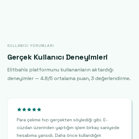
KULLANICI YORUMLARI
Gerçek Kullanıcı Deneyimleri
Elitbahis platformunu kullananların aktardığı
deneyimler — 4.8/5 ortalama puan, 3 değerlendirme.
Para çekme hızı gerçekten söylediği gibi. E-
cüzdan üzerinden yaptığım işlem birkaç saniyede
hesabıma yansıdı. Daha önce kullandığım