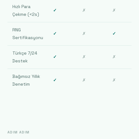
Hızlı Para
✓
✗
✗
Çekme (<2s)
RNG
✓
✗
✓
Sertifikasyonu
Türkçe 7/24
✓
✗
✗
Destek
Bağımsız Yıllık
✓
✗
✗
Denetim
ADIM ADIM