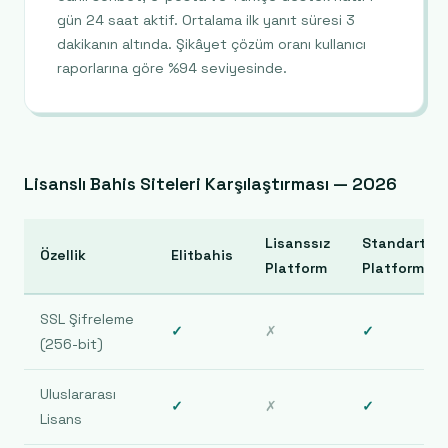
gün 24 saat aktif. Ortalama ilk yanıt süresi 3
dakikanın altında. Şikâyet çözüm oranı kullanıcı
raporlarına göre %94 seviyesinde.
Lisanslı Bahis Siteleri Karşılaştırması — 2026
Lisanssız
Standart
Özellik
Elitbahis
Platform
Platform
SSL Şifreleme
✓
✗
✓
(256-bit)
Uluslararası
✓
✗
✓
Lisans