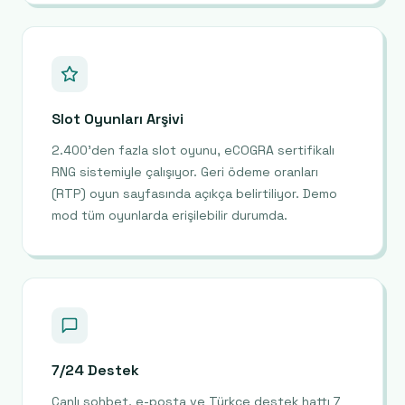
Slot Oyunları Arşivi
2.400'den fazla slot oyunu, eCOGRA sertifikalı
RNG sistemiyle çalışıyor. Geri ödeme oranları
(RTP) oyun sayfasında açıkça belirtiliyor. Demo
mod tüm oyunlarda erişilebilir durumda.
7/24 Destek
Canlı sohbet, e-posta ve Türkçe destek hattı 7