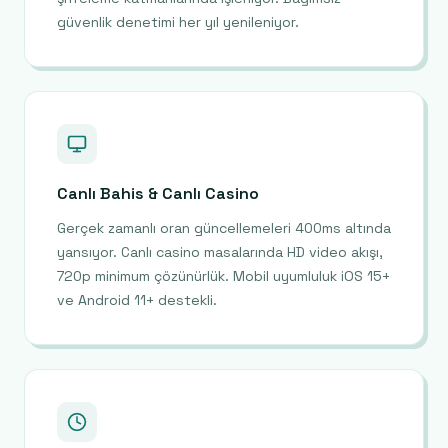
güvenlik denetimi her yıl yenileniyor.
Canlı Bahis & Canlı Casino
Gerçek zamanlı oran güncellemeleri 400ms altında
yansıyor. Canlı casino masalarında HD video akışı,
720p minimum çözünürlük. Mobil uyumluluk iOS 15+
ve Android 11+ destekli.