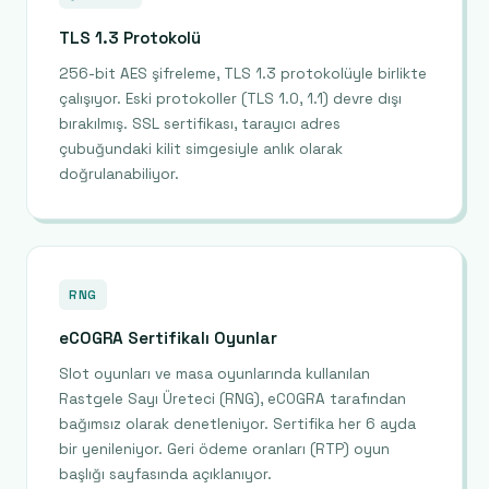
TLS 1.3 Protokolü
256-bit AES şifreleme, TLS 1.3 protokolüyle birlikte
çalışıyor. Eski protokoller (TLS 1.0, 1.1) devre dışı
bırakılmış. SSL sertifikası, tarayıcı adres
çubuğundaki kilit simgesiyle anlık olarak
doğrulanabiliyor.
RNG
eCOGRA Sertifikalı Oyunlar
Slot oyunları ve masa oyunlarında kullanılan
Rastgele Sayı Üreteci (RNG), eCOGRA tarafından
bağımsız olarak denetleniyor. Sertifika her 6 ayda
bir yenileniyor. Geri ödeme oranları (RTP) oyun
başlığı sayfasında açıklanıyor.