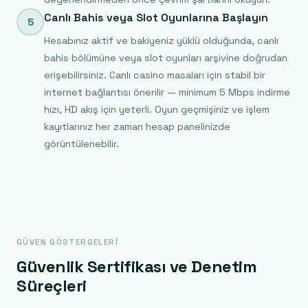
Canlı Bahis veya Slot Oyunlarına Başlayın
5
Hesabınız aktif ve bakiyeniz yüklü olduğunda, canlı
bahis bölümüne veya slot oyunları arşivine doğrudan
erişebilirsiniz. Canlı casino masaları için stabil bir
internet bağlantısı önerilir — minimum 5 Mbps indirme
hızı, HD akış için yeterli. Oyun geçmişiniz ve işlem
kayıtlarınız her zaman hesap panelinizde
görüntülenebilir.
GÜVEN GÖSTERGELERI
Güvenlik Sertifikası ve Denetim
Süreçleri