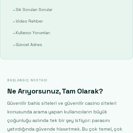
Sık Sorulan Sorular
Video Rehber
Kullanıcı Yorumları
Güncel Adres
BAŞLANGIÇ NOKTASI
Ne Arıyorsunuz, Tam Olarak?
Güvenilir bahis siteleri ve güvenilir casino siteleri
konusunda arama yapan kullanıcıların büyük
çoğunluğu aslında tek bir şey istiyor: parasını
yatırdığında güvende hissetmek. Bu çok temel, çok