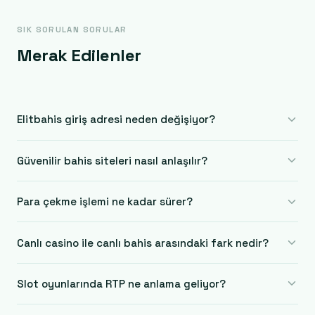
SIK SORULAN SORULAR
Merak Edilenler
Elitbahis giriş adresi neden değişiyor?
Alan adı değişiklikleri, erişim kısıtlamaları nedeniyle zaman
Güvenilir bahis siteleri nasıl anlaşılır?
zaman yaşanabiliyor. Platformun kendisi aynı kalıyor;
yalnızca erişim adresi güncelleniyor. Bu sayfadaki bağlantı,
Üç temel kriter var: aktif uluslararası lisans, 256-bit SSL
her zaman güncel doğrulanmış adrese yönlendiriyor.
Para çekme işlemi ne kadar sürer?
sertifikası ve bağımsız RNG denetimi. Bunların üçü de
doğrulanabilir şekilde açıklanmıyorsa, platforma güvenmek
Kullanıcı verilerine göre ortalama 1.8 saniye. Ancak bu süre,
için yeterli neden yok. Kullanıcı yorumları da ek bir
Canlı casino ile canlı bahis arasındaki fark nedir?
seçilen ödeme yöntemine ve hesap doğrulama durumuna
gösterge olmakla birlikte, teknik belgeler daha güvenilir.
göre farklılık gösterebiliyor. Tam doğrulanmış hesaplarda
Canlı casino, gerçek krupiyelerle yürütülen masa oyunlarını
işlemler genellikle daha hızlı sonuçlanıyor. Banka
Slot oyunlarında RTP ne anlama geliyor?
kapsıyor: rulet, blackjack, baccarat gibi. Canlı bahis ise
transferlerinde banka tarafındaki işlem süresi ayrıca
devam eden spor müsabakalarına anlık oran üzerinden
RTP (Return to Player), oyunun uzun vadede oyunculara