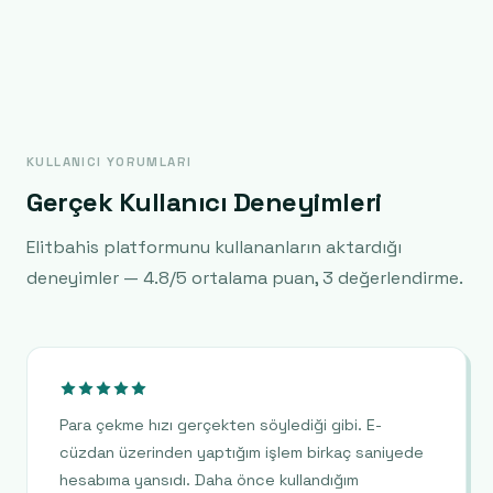
KULLANICI YORUMLARI
Gerçek Kullanıcı Deneyimleri
Elitbahis platformunu kullananların aktardığı
deneyimler — 4.8/5 ortalama puan, 3 değerlendirme.
Para çekme hızı gerçekten söylediği gibi. E-
cüzdan üzerinden yaptığım işlem birkaç saniyede
hesabıma yansıdı. Daha önce kullandığım