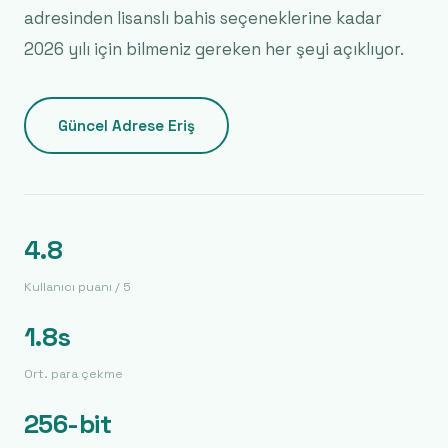
adresinden lisanslı bahis seçeneklerine kadar
2026 yılı için bilmeniz gereken her şeyi açıklıyor.
Güncel Adrese Eriş
4.8
Kullanıcı puanı / 5
1.8s
Ort. para çekme
256-bit