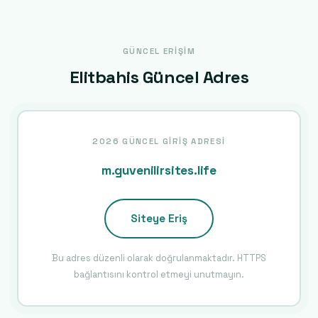
GÜNCEL ERIŞIM
Elitbahis Güncel Adres
2026 GÜNCEL GIRIŞ ADRESI
m.guvenilirsites.life
Siteye Eriş
Bu adres düzenli olarak doğrulanmaktadır. HTTPS
bağlantısını kontrol etmeyi unutmayın.