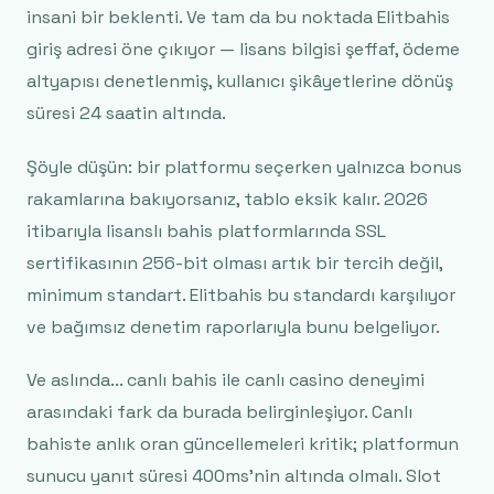
insani bir beklenti. Ve tam da bu noktada Elitbahis
giriş adresi öne çıkıyor — lisans bilgisi şeffaf, ödeme
altyapısı denetlenmiş, kullanıcı şikâyetlerine dönüş
süresi 24 saatin altında.
Şöyle düşün: bir platformu seçerken yalnızca bonus
rakamlarına bakıyorsanız, tablo eksik kalır. 2026
itibarıyla lisanslı bahis platformlarında SSL
sertifikasının 256-bit olması artık bir tercih değil,
minimum standart. Elitbahis bu standardı karşılıyor
ve bağımsız denetim raporlarıyla bunu belgeliyor.
Ve aslında... canlı bahis ile canlı casino deneyimi
arasındaki fark da burada belirginleşiyor. Canlı
bahiste anlık oran güncellemeleri kritik; platformun
sunucu yanıt süresi 400ms'nin altında olmalı. Slot