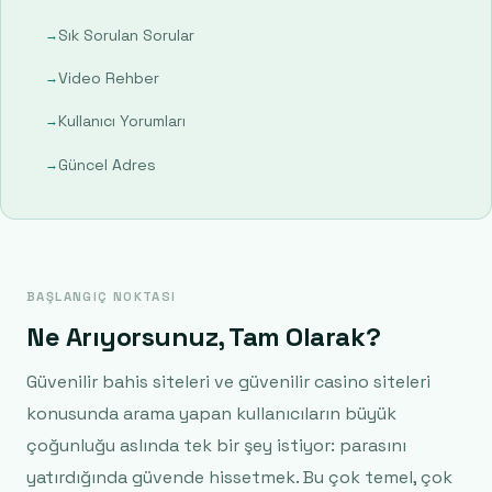
Sık Sorulan Sorular
Video Rehber
Kullanıcı Yorumları
Güncel Adres
BAŞLANGIÇ NOKTASI
Ne Arıyorsunuz, Tam Olarak?
Güvenilir bahis siteleri ve güvenilir casino siteleri
konusunda arama yapan kullanıcıların büyük
çoğunluğu aslında tek bir şey istiyor: parasını
yatırdığında güvende hissetmek. Bu çok temel, çok