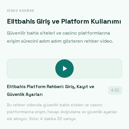
VIDEO REHBER
Elitbahis Giriş ve Platform Kullanımı
Güvenilir bahis siteleri ve casino platformlarına
erişim sürecini adım adım gösteren rehber video.
Elitbahis Platform Rehberi: Giriş, Kayıt ve
4:32
Güvenlik Ayarları
Bu rehber videoda güvenilir bahis siteleri ve casino
platformlarına erişim, hesap doğrulama ve güvenlik ayarları
ele alınıyor. Süre: 4 dakika 32 saniye.