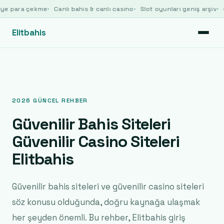
para çekme
Canlı bahis & canlı casino
Slot oyunları geniş arşiv
Güven
Elitbahis
2026 GÜNCEL REHBER
Güvenilir Bahis Siteleri
Güvenilir Casino Siteleri
Elitbahis
Güvenilir bahis siteleri ve güvenilir casino siteleri
söz konusu olduğunda, doğru kaynağa ulaşmak
her şeyden önemli. Bu rehber, Elitbahis giriş