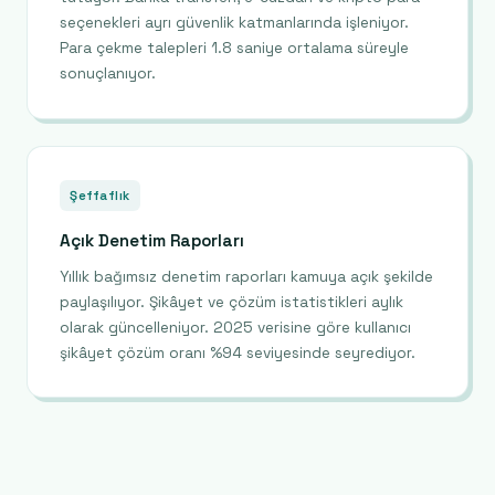
seçenekleri ayrı güvenlik katmanlarında işleniyor.
Para çekme talepleri 1.8 saniye ortalama süreyle
sonuçlanıyor.
Şeffaflık
Açık Denetim Raporları
Yıllık bağımsız denetim raporları kamuya açık şekilde
paylaşılıyor. Şikâyet ve çözüm istatistikleri aylık
olarak güncelleniyor. 2025 verisine göre kullanıcı
şikâyet çözüm oranı %94 seviyesinde seyrediyor.