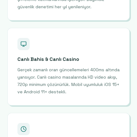
güvenlik denetimi her yıl yenileniyor.
Canlı Bahis & Canlı Casino
Gerçek zamanlı oran güncellemeleri 400ms altında
yansıyor. Canlı casino masalarında HD video akışı,
720p minimum çözünürlük. Mobil uyumluluk iOS 15+
ve Android 11+ destekli.