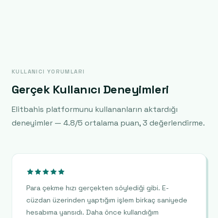
KULLANICI YORUMLARI
Gerçek Kullanıcı Deneyimleri
Elitbahis platformunu kullananların aktardığı
deneyimler — 4.8/5 ortalama puan, 3 değerlendirme.
Para çekme hızı gerçekten söylediği gibi. E-
cüzdan üzerinden yaptığım işlem birkaç saniyede
hesabıma yansıdı. Daha önce kullandığım