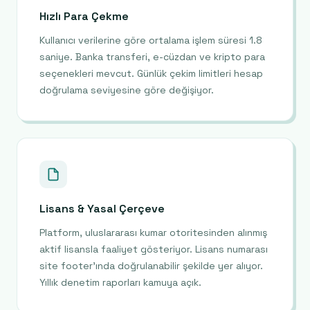
Hızlı Para Çekme
Kullanıcı verilerine göre ortalama işlem süresi 1.8
saniye. Banka transferi, e-cüzdan ve kripto para
seçenekleri mevcut. Günlük çekim limitleri hesap
doğrulama seviyesine göre değişiyor.
Lisans & Yasal Çerçeve
Platform, uluslararası kumar otoritesinden alınmış
aktif lisansla faaliyet gösteriyor. Lisans numarası
site footer'ında doğrulanabilir şekilde yer alıyor.
Yıllık denetim raporları kamuya açık.