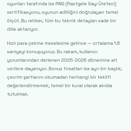
oyunları tarafında ise RNG (Rastgele Sayı Üreteci)
sertifikasyonu, oyunun adilliğini doğrulayan temel
ölçüt. Bu rehber, tüm bu teknik detayları sade bir
dille aktarıyor.
Hızlı para çekme meselesine gelince — ortalama 1.8
saniyeyi konuşuyoruz. Bu rakam, kullanıcı
yorumlarından derlenen 2025-2026 dönemine ait
verilere dayanıyor. Bonus fırsatları ise ayrı bir başlık;
çevrim şartlarını okumadan herhangi bir teklifi
değerlendirmemek, temel bir kural olarak akılda
tutulmalı.