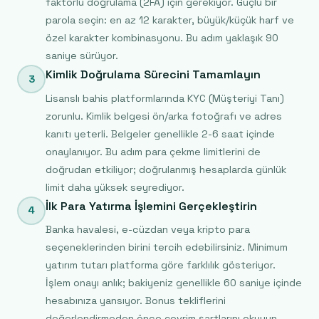
faktörlü doğrulama (2FA) için gerekiyor. Güçlü bir
parola seçin: en az 12 karakter, büyük/küçük harf ve
özel karakter kombinasyonu. Bu adım yaklaşık 90
saniye sürüyor.
Kimlik Doğrulama Sürecini Tamamlayın
3
Lisanslı bahis platformlarında KYC (Müşteriyi Tanı)
zorunlu. Kimlik belgesi ön/arka fotoğrafı ve adres
kanıtı yeterli. Belgeler genellikle 2-6 saat içinde
onaylanıyor. Bu adım para çekme limitlerini de
doğrudan etkiliyor; doğrulanmış hesaplarda günlük
limit daha yüksek seyrediyor.
İlk Para Yatırma İşlemini Gerçekleştirin
4
Banka havalesi, e-cüzdan veya kripto para
seçeneklerinden birini tercih edebilirsiniz. Minimum
yatırım tutarı platforma göre farklılık gösteriyor.
İşlem onayı anlık; bakiyeniz genellikle 60 saniye içinde
hesabınıza yansıyor. Bonus tekliflerini
değerlendirmeden önce çevrim şartlarını okuyun.