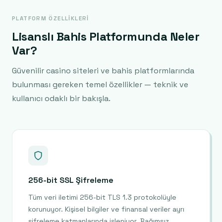
PLATFORM ÖZELLIKLERI
Lisanslı Bahis Platformunda Neler
Var?
Güvenilir casino siteleri ve bahis platformlarında
bulunması gereken temel özellikler — teknik ve
kullanıcı odaklı bir bakışla.
256-bit SSL Şifreleme
Tüm veri iletimi 256-bit TLS 1.3 protokolüyle
korunuyor. Kişisel bilgiler ve finansal veriler ayrı
şifreleme katmanlarında işleniyor. Bağımsız