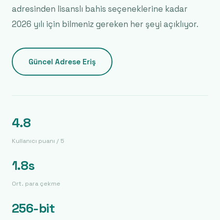
adresinden lisanslı bahis seçeneklerine kadar
2026 yılı için bilmeniz gereken her şeyi açıklıyor.
Güncel Adrese Eriş
4.8
Kullanıcı puanı / 5
1.8s
Ort. para çekme
256-bit