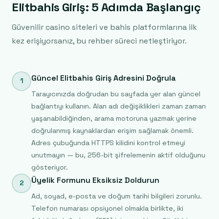
Elitbahis Giriş: 5 Adımda Başlangıç
Güvenilir casino siteleri ve bahis platformlarına ilk
kez erişiyorsanız, bu rehber süreci netleştiriyor.
Güncel Elitbahis Giriş Adresini Doğrula
1
Tarayıcınızda doğrudan bu sayfada yer alan güncel
bağlantıyı kullanın. Alan adı değişiklikleri zaman zaman
yaşanabildiğinden, arama motoruna yazmak yerine
doğrulanmış kaynaklardan erişim sağlamak önemli.
Adres çubuğunda HTTPS kilidini kontrol etmeyi
unutmayın — bu, 256-bit şifrelemenin aktif olduğunu
gösteriyor.
Üyelik Formunu Eksiksiz Doldurun
2
Ad, soyad, e-posta ve doğum tarihi bilgileri zorunlu.
Telefon numarası opsiyonel olmakla birlikte, iki