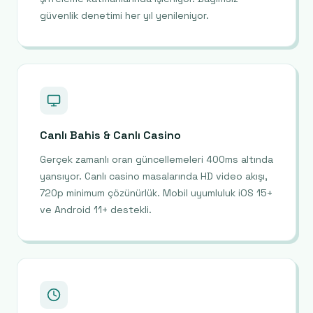
güvenlik denetimi her yıl yenileniyor.
Canlı Bahis & Canlı Casino
Gerçek zamanlı oran güncellemeleri 400ms altında
yansıyor. Canlı casino masalarında HD video akışı,
720p minimum çözünürlük. Mobil uyumluluk iOS 15+
ve Android 11+ destekli.