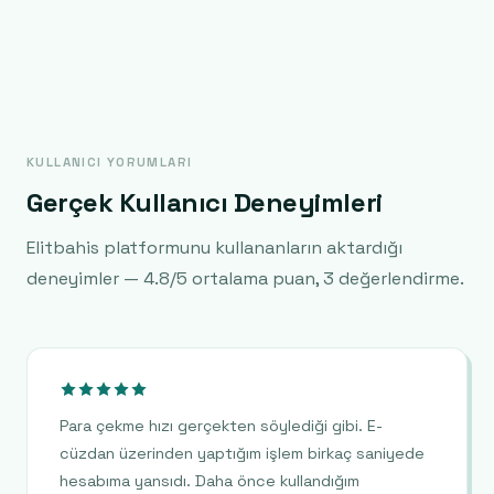
KULLANICI YORUMLARI
Gerçek Kullanıcı Deneyimleri
Elitbahis platformunu kullananların aktardığı
deneyimler — 4.8/5 ortalama puan, 3 değerlendirme.
Para çekme hızı gerçekten söylediği gibi. E-
cüzdan üzerinden yaptığım işlem birkaç saniyede
hesabıma yansıdı. Daha önce kullandığım