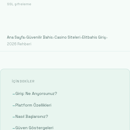
SSL şifreleme
Ana Sayfa
Güvenilir Bahis
Casino Siteleri
Elitbahis Giriş
›
›
›
›
2026 Rehberi
İÇINDEKILER
Giriş: Ne Arıyorsunuz?
Platform Özellikleri
Nasıl Başlarsınız?
Güven Göstergeleri