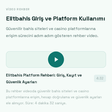
VIDEO REHBER
Elitbahis Giriş ve Platform Kullanımı
Güvenilir bahis siteleri ve casino platformlarına
erişim sürecini adım adım gösteren rehber video.
Elitbahis Platform Rehberi: Giriş, Kayıt ve
4:32
Güvenlik Ayarları
Bu rehber videoda güvenilir bahis siteleri ve casino
platformlarına erişim, hesap doğrulama ve güvenlik ayarları
ele alınıyor. Süre: 4 dakika 32 saniye.