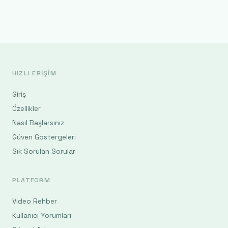
HIZLI ERIŞIM
Giriş
Özellikler
Nasıl Başlarsınız
Güven Göstergeleri
Sık Sorulan Sorular
PLATFORM
Video Rehber
Kullanıcı Yorumları