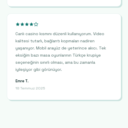
Canlı casino kısmını düzenli kullanıyorum. Video
kalitesi tutarlı, bağlantı kopmaları nadiren
yaşanıyor. Mobil arayüz de yeterince akıcı. Tek
eksiğim bazı masa oyunlarının Türkçe krupiye
seçeneğinin sınırlı olması, ama bu zamanla
iyileşiyor gibi görünüyor.
Emre T.
18 Temmuz 2025