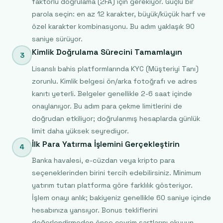
faktörlü doğrulama (2FA) için gerekiyor. Güçlü bir
parola seçin: en az 12 karakter, büyük/küçük harf ve
özel karakter kombinasyonu. Bu adım yaklaşık 90
saniye sürüyor.
Kimlik Doğrulama Sürecini Tamamlayın
3
Lisanslı bahis platformlarında KYC (Müşteriyi Tanı)
zorunlu. Kimlik belgesi ön/arka fotoğrafı ve adres
kanıtı yeterli. Belgeler genellikle 2-6 saat içinde
onaylanıyor. Bu adım para çekme limitlerini de
doğrudan etkiliyor; doğrulanmış hesaplarda günlük
limit daha yüksek seyrediyor.
İlk Para Yatırma İşlemini Gerçekleştirin
4
Banka havalesi, e-cüzdan veya kripto para
seçeneklerinden birini tercih edebilirsiniz. Minimum
yatırım tutarı platforma göre farklılık gösteriyor.
İşlem onayı anlık; bakiyeniz genellikle 60 saniye içinde
hesabınıza yansıyor. Bonus tekliflerini
değerlendirmeden önce çevrim şartlarını okuyun.