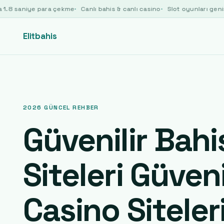
 saniye para çekme
Canlı bahis & canlı casino
Slot oyunları geniş arşi
Elitbahis
2026 GÜNCEL REHBER
Güvenilir Bahi
Siteleri Güveni
Casino Siteler