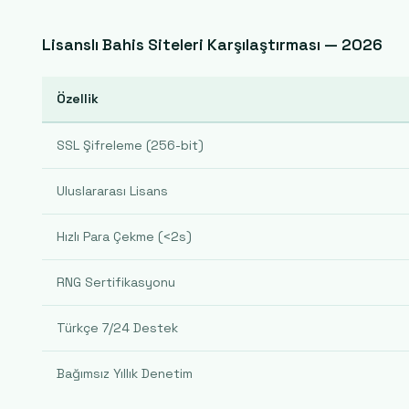
Lisanslı Bahis Siteleri Karşılaştırması — 2026
Özellik
SSL Şifreleme (256-bit)
Uluslararası Lisans
Hızlı Para Çekme (<2s)
RNG Sertifikasyonu
Türkçe 7/24 Destek
Bağımsız Yıllık Denetim