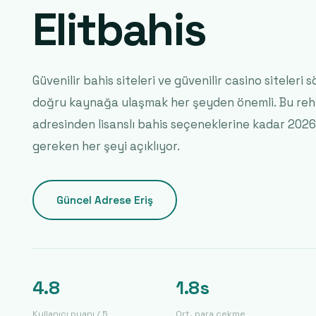
Elitbahis
Güvenilir bahis siteleri ve güvenilir casino siteleri
doğru kaynağa ulaşmak her şeyden önemli. Bu rehbe
adresinden lisanslı bahis seçeneklerine kadar 2026 y
gereken her şeyi açıklıyor.
Güncel Adrese Eriş
4.8
1.8s
Kullanıcı puanı / 5
Ort. para çekme