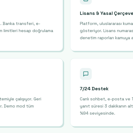
Lisans & Yasal Çerçev
e. Banka transferi, e-
Platform, uluslararası kuma
m limitleri hesap doğrulama
gösteriyor. Lisans numarası 
denetim raporları kamuya a
7/24 Destek
emiyle çalışıyor. Geri
Canlı sohbet, e-posta ve T
yor. Demo mod tüm
yanıt süresi 3 dakikanın al
%94 seviyesinde.