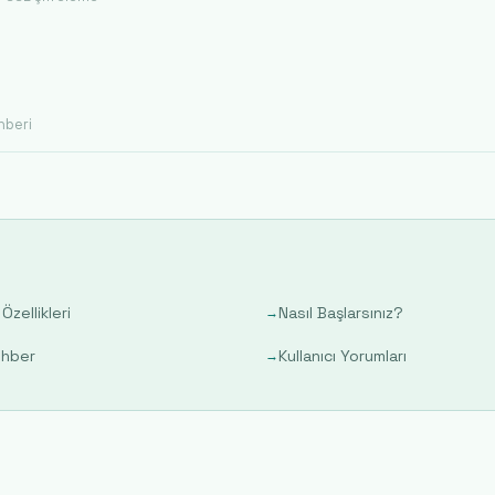
hberi
Özellikleri
Nasıl Başlarsınız?
ehber
Kullanıcı Yorumları