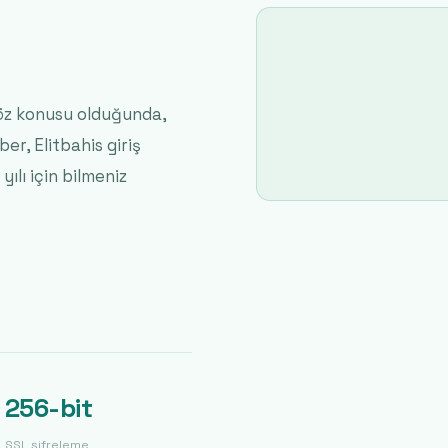
 söz konusu olduğunda,
r, Elitbahis giriş
ılı için bilmeniz
256-bit
SSL şifreleme