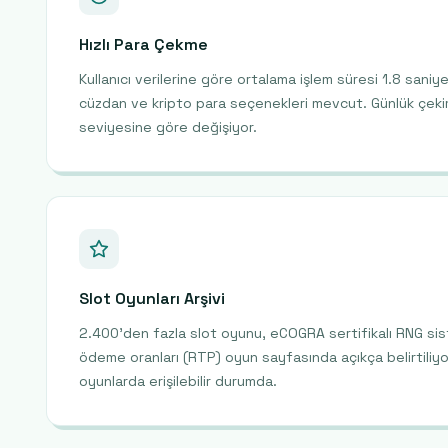
Hızlı Para Çekme
Kullanıcı verilerine göre ortalama işlem süresi 1.8 saniy
cüzdan ve kripto para seçenekleri mevcut. Günlük çeki
seviyesine göre değişiyor.
Slot Oyunları Arşivi
2.400'den fazla slot oyunu, eCOGRA sertifikalı RNG sist
ödeme oranları (RTP) oyun sayfasında açıkça belirtili
oyunlarda erişilebilir durumda.