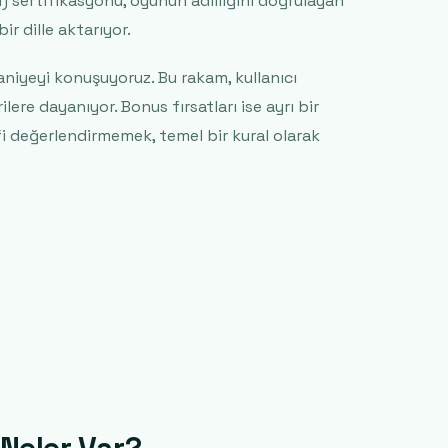
i) sertifikasyonu, oyunun adilliğini doğrulayan
r dille aktarıyor.
aniyeyi konuşuyoruz. Bu rakam, kullanıcı
re dayanıyor. Bonus fırsatları ise ayrı bir
fi değerlendirmemek, temel bir kural olarak