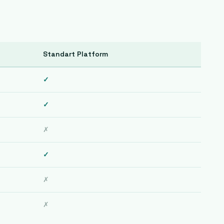
Standart Platform
✓
✓
✗
✓
✗
✗