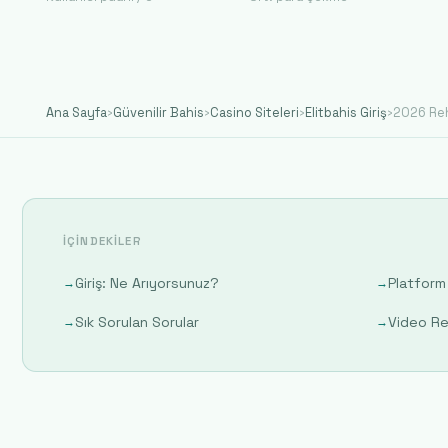
Ana Sayfa
Güvenilir Bahis
Casino Siteleri
Elitbahis Giriş
2026 Re
›
›
›
›
İÇINDEKILER
Giriş: Ne Arıyorsunuz?
Platform 
Sık Sorulan Sorular
Video R