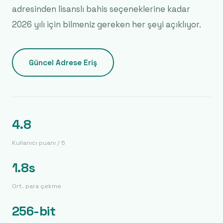
adresinden lisanslı bahis seçeneklerine kadar
2026 yılı için bilmeniz gereken her şeyi açıklıyor.
Güncel Adrese Eriş
4.8
Kullanıcı puanı / 5
1.8s
Ort. para çekme
256-bit