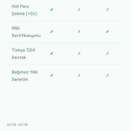
Hızlı Para
✓
✗
✗
Çekme (<2s)
RNG
✓
✗
✓
Sertifikasyonu
Türkçe 7/24
✓
✗
✗
Destek
Bağımsız Yıllık
✓
✗
✗
Denetim
ADIM ADIM