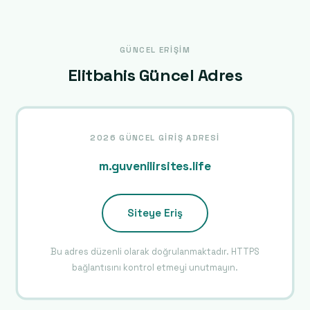
GÜNCEL ERIŞIM
Elitbahis Güncel Adres
2026 GÜNCEL GIRIŞ ADRESI
m.guvenilirsites.life
Siteye Eriş
Bu adres düzenli olarak doğrulanmaktadır. HTTPS
bağlantısını kontrol etmeyi unutmayın.