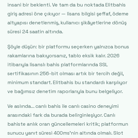
insani bir beklenti. Ve tam da bu noktada Elitbahis
giriş adresi öne çıkıyor — lisans bilgisi şeffaf, ödeme
altyapısı denetlenmiş, kullanıcı şikâyetlerine dönüş
süresi 24 saatin altında.
Şöyle düşün: bir platformu seçerken yalnızca bonus
rakamlarına bakıyorsanız, tablo eksik kalır. 2026
itibarıyla lisanslı bahis platformlarında SSL
sertifikasının 256-bit olması artık bir tercih değil,
minimum standart. Elitbahis bu standardı karşılıyor
ve bağımsız denetim raporlarıyla bunu belgeliyor.
Ve aslında... canlı bahis ile canlı casino deneyimi
arasındaki fark da burada belirginleşiyor. Canlı
bahiste anlık oran güncellemeleri kritik; platformun
sunucu yanıt süresi 400ms'nin altında olmalı. Slot