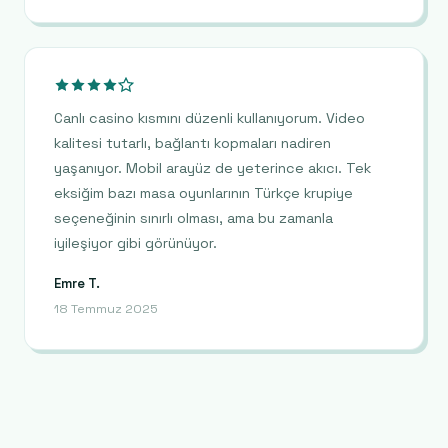
Canlı casino kısmını düzenli kullanıyorum. Video
kalitesi tutarlı, bağlantı kopmaları nadiren
yaşanıyor. Mobil arayüz de yeterince akıcı. Tek
eksiğim bazı masa oyunlarının Türkçe krupiye
seçeneğinin sınırlı olması, ama bu zamanla
iyileşiyor gibi görünüyor.
Emre T.
18 Temmuz 2025