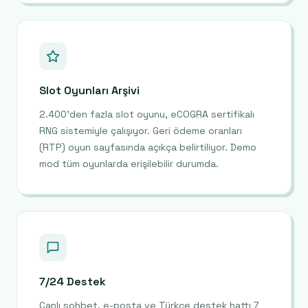
Slot Oyunları Arşivi
2.400'den fazla slot oyunu, eCOGRA sertifikalı
RNG sistemiyle çalışıyor. Geri ödeme oranları
(RTP) oyun sayfasında açıkça belirtiliyor. Demo
mod tüm oyunlarda erişilebilir durumda.
7/24 Destek
Canlı sohbet, e-posta ve Türkçe destek hattı 7