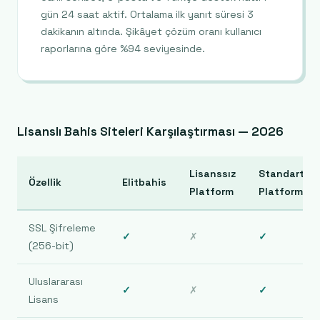
gün 24 saat aktif. Ortalama ilk yanıt süresi 3
dakikanın altında. Şikâyet çözüm oranı kullanıcı
raporlarına göre %94 seviyesinde.
Lisanslı Bahis Siteleri Karşılaştırması — 2026
Lisanssız
Standart
Özellik
Elitbahis
Platform
Platform
SSL Şifreleme
✓
✗
✓
(256-bit)
Uluslararası
✓
✗
✓
Lisans