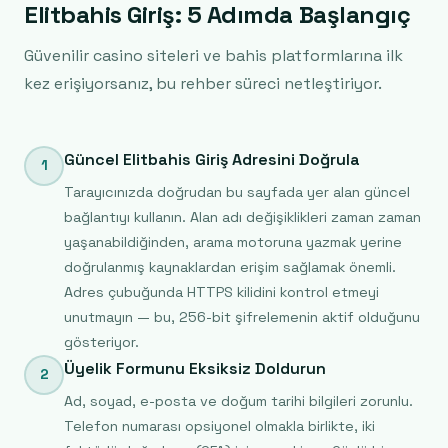
Elitbahis Giriş: 5 Adımda Başlangıç
Güvenilir casino siteleri ve bahis platformlarına ilk
kez erişiyorsanız, bu rehber süreci netleştiriyor.
Güncel Elitbahis Giriş Adresini Doğrula
1
Tarayıcınızda doğrudan bu sayfada yer alan güncel
bağlantıyı kullanın. Alan adı değişiklikleri zaman zaman
yaşanabildiğinden, arama motoruna yazmak yerine
doğrulanmış kaynaklardan erişim sağlamak önemli.
Adres çubuğunda HTTPS kilidini kontrol etmeyi
unutmayın — bu, 256-bit şifrelemenin aktif olduğunu
gösteriyor.
Üyelik Formunu Eksiksiz Doldurun
2
Ad, soyad, e-posta ve doğum tarihi bilgileri zorunlu.
Telefon numarası opsiyonel olmakla birlikte, iki