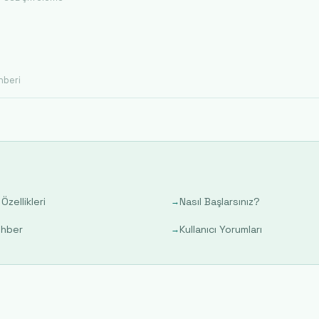
hberi
Özellikleri
Nasıl Başlarsınız?
ehber
Kullanıcı Yorumları