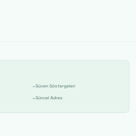
Güven Göstergeleri
Güncel Adres