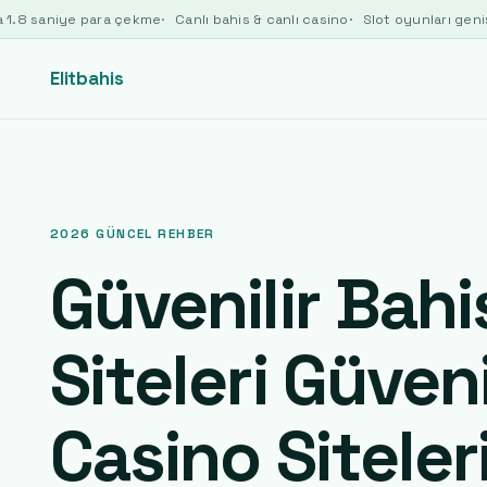
saniye para çekme
Canlı bahis & canlı casino
Slot oyunları geniş arşi
Elitbahis
2026 GÜNCEL REHBER
Güvenilir Bahi
Siteleri Güveni
Casino Siteler