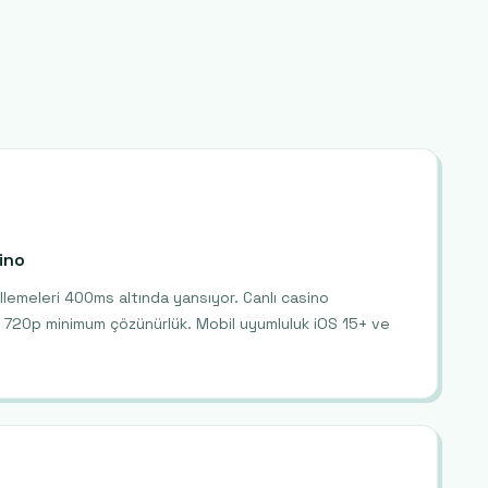
ino
lemeleri 400ms altında yansıyor. Canlı casino
, 720p minimum çözünürlük. Mobil uyumluluk iOS 15+ ve