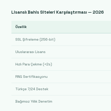
Lisanslı Bahis Siteleri Karşılaştırması — 2026
Özellik
SSL Şifreleme (256-bit)
Uluslararası Lisans
Hızlı Para Çekme (<2s)
RNG Sertifikasyonu
Türkçe 7/24 Destek
Bağımsız Yıllık Denetim