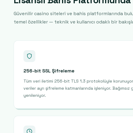
Lisanslı Bahis Platformunda 
Güvenilir casino siteleri ve bahis platformlarında b
temel özellikler — teknik ve kullanıcı odaklı bir bakışl
256-bit SSL Şifreleme
Tüm veri iletimi 256-bit TLS 1.3 protokolüyle korunuyor. 
veriler ayrı şifreleme katmanlarında işleniyor. Bağımsız 
yenileniyor.