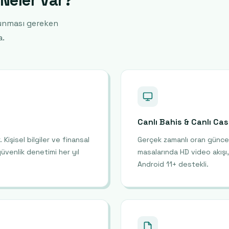
Neler Var?
ulunması gereken
a.
Canlı Bahis & Canlı Cas
Kişisel bilgiler ve finansal
Gerçek zamanlı oran güncel
güvenlik denetimi her yıl
masalarında HD video akışı
Android 11+ destekli.