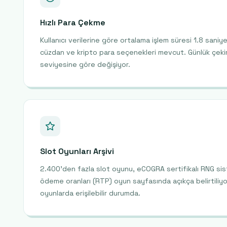
Hızlı Para Çekme
Kullanıcı verilerine göre ortalama işlem süresi 1.8 saniy
cüzdan ve kripto para seçenekleri mevcut. Günlük çeki
seviyesine göre değişiyor.
Slot Oyunları Arşivi
2.400'den fazla slot oyunu, eCOGRA sertifikalı RNG sist
ödeme oranları (RTP) oyun sayfasında açıkça belirtili
oyunlarda erişilebilir durumda.