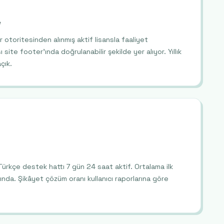
e
r otoritesinden alınmış aktif lisansla faaliyet
site footer'ında doğrulanabilir şekilde yer alıyor. Yıllık
çık.
ürkçe destek hattı 7 gün 24 saat aktif. Ortalama ilk
tında. Şikâyet çözüm oranı kullanıcı raporlarına göre