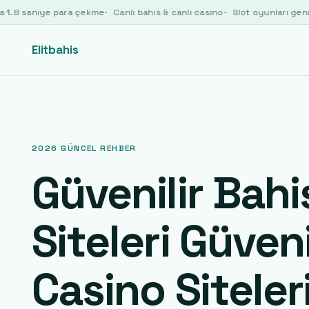
 saniye para çekme
Canlı bahis & canlı casino
Slot oyunları geniş arşi
Elitbahis
2026 GÜNCEL REHBER
Güvenilir Bahi
Siteleri Güveni
Casino Siteler