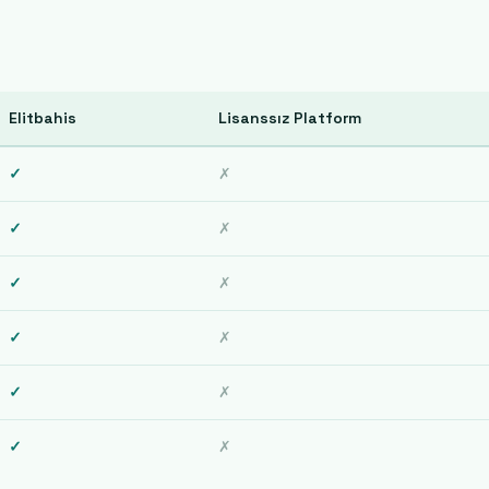
Elitbahis
Lisanssız Platform
✓
✗
✓
✗
✓
✗
✓
✗
✓
✗
✓
✗