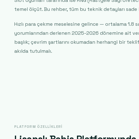
Slot oyunları tarafında ise RNG (Rastgele Sayı Üretec
temel ölçüt. Bu rehber, tüm bu teknik detayları sade bi
Hızlı para çekme meselesine gelince — ortalama 1.8 s
yorumlarından derlenen 2025-2026 dönemine ait verile
başlık; çevrim şartlarını okumadan herhangi bir tekli
akılda tutulmalı.
PLATFORM ÖZELLIKLERI