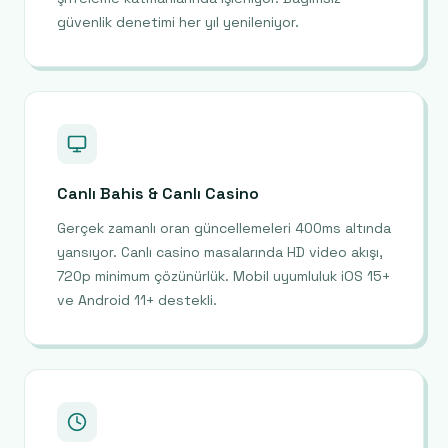
güvenlik denetimi her yıl yenileniyor.
Canlı Bahis & Canlı Casino
Gerçek zamanlı oran güncellemeleri 400ms altında
yansıyor. Canlı casino masalarında HD video akışı,
720p minimum çözünürlük. Mobil uyumluluk iOS 15+
ve Android 11+ destekli.