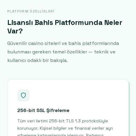
PLATFORM ÖZELLIKLERI
Lisanslı Bahis Platformunda Neler
Var?
Güvenilir casino siteleri ve bahis platformlarında
bulunması gereken temel özellikler — teknik ve
kullanıcı odaklı bir bakışla.
256-bit SSL Şifreleme
Tüm veri iletimi 256-bit TLS 1.3 protokolüyle
korunuyor. Kişisel bilgiler ve finansal veriler ayrı
şifreleme katmanlarında işleniyor. Bağımsız