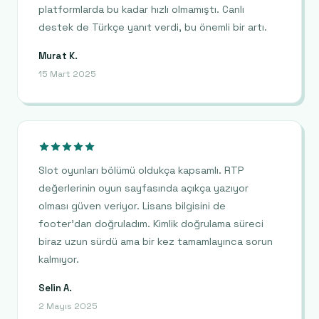
platformlarda bu kadar hızlı olmamıştı. Canlı
destek de Türkçe yanıt verdi, bu önemli bir artı.
Murat K.
15 Mart 2025
Slot oyunları bölümü oldukça kapsamlı. RTP
değerlerinin oyun sayfasında açıkça yazıyor
olması güven veriyor. Lisans bilgisini de
footer'dan doğruladım. Kimlik doğrulama süreci
biraz uzun sürdü ama bir kez tamamlayınca sorun
kalmıyor.
Selin A.
2 Mayıs 2025