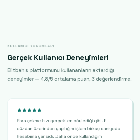
KULLANICI YORUMLARI
Gerçek Kullanıcı Deneyimleri
Elitbahis platformunu kullananların aktardığı
deneyimler — 4.8/5 ortalama puan, 3 değerlendirme.
Para çekme hızı gerçekten söylediği gibi. E-
cüzdan üzerinden yaptığım işlem birkaç saniyede
hesabıma yansıdı. Daha önce kullandığım