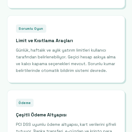
Sorumlu Oyun
Limit ve Kısıtlama Araçları
Günlük, haftalık ve aylık yatırım limitleri kullanıcı
tarafından belirlenebiliyor. Geçici hesap askıya alma
ve kalıcı kapama seçenekleri mevcut. Sorunlu kumar
belirtilerinde otomatik bildirim sistemi devrede.
Ödeme
Çeşitli Ödeme Altyapısı
PCI DSS uyumlu ödeme altyapısı, kart verilerini şifreli
tutuyor. Banka transferi, e-cüzdan ve kripto para