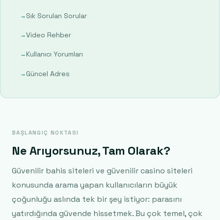
Sık Sorulan Sorular
Video Rehber
Kullanıcı Yorumları
Güncel Adres
BAŞLANGIÇ NOKTASI
Ne Arıyorsunuz, Tam Olarak?
Güvenilir bahis siteleri ve güvenilir casino siteleri
konusunda arama yapan kullanıcıların büyük
çoğunluğu aslında tek bir şey istiyor: parasını
yatırdığında güvende hissetmek. Bu çok temel, çok