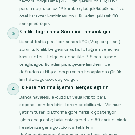
faktörlü doğrulama (2FA) için gerekiyor. Güçlü bir
parola seçin: en az 12 karakter, büyük/küçük harf ve
özel karakter kombinasyonu. Bu adım yaklaşık 90
saniye sürüyor.
Kimlik Doğrulama Sürecini Tamamlayın
3
Lisanslı bahis platformlarında KYC (Müşteriyi Tanı)
zorunlu. Kimlik belgesi ön/arka fotoğrafı ve adres
kanıtı yeterli. Belgeler genellikle 2-6 saat içinde
onaylanıyor. Bu adım para çekme limitlerini de
doğrudan etkiliyor; doğrulanmış hesaplarda günlük
limit daha yüksek seyrediyor.
İlk Para Yatırma İşlemini Gerçekleştirin
4
Banka havalesi, e-cüzdan veya kripto para
seçeneklerinden birini tercih edebilirsiniz. Minimum
yatırım tutarı platforma göre farklılık gösteriyor.
İşlem onayı anlık; bakiyeniz genellikle 60 saniye içinde
hesabınıza yansıyor. Bonus tekliflerini
değerlendirmeden önce çevrim şartlarını okuyun.