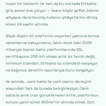
insani bir beklenti. Ve tam da bu noktada Elitbahis
giriş adresi öne çıkıyor — lisans bilgisi şeffaf, ödeme
altyapısı denetlenmiş, kullanıcı şikâyetlerine dönüş
süresi 24 saatin altında.
Şöyle düşün: bir platformu seçerken yalnızca bonus
rakamlarına bakıyorsanız, tablo eksik kalır. 2026
itibarıyla lisanslı bahis platformlarında SSL
sertifikasının 256-bit olması artık bir tercih değil,
minimum standart. Elitbahis bu standardı karşılıyor
ve bağımsız denetim raporlarıyla bunu belgeliyor.
Ve aslında... canlı bahis ile canlı casino deneyimi
arasındaki fark da burada belirginleşiyor. Canlı
bahiste anlık oran güncellemeleri kritik; platformun
sunucu yanıt süresi 400ms'nin altında olmalı. Slot