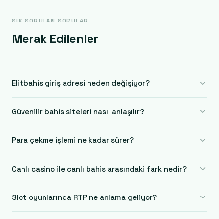
SIK SORULAN SORULAR
Merak Edilenler
Elitbahis giriş adresi neden değişiyor?
Alan adı değişiklikleri, erişim kısıtlamaları nedeniyle zaman
Güvenilir bahis siteleri nasıl anlaşılır?
zaman yaşanabiliyor. Platformun kendisi aynı kalıyor;
yalnızca erişim adresi güncelleniyor. Bu sayfadaki bağlantı,
Üç temel kriter var: aktif uluslararası lisans, 256-bit SSL
her zaman güncel doğrulanmış adrese yönlendiriyor.
Para çekme işlemi ne kadar sürer?
sertifikası ve bağımsız RNG denetimi. Bunların üçü de
doğrulanabilir şekilde açıklanmıyorsa, platforma güvenmek
Kullanıcı verilerine göre ortalama 1.8 saniye. Ancak bu süre,
için yeterli neden yok. Kullanıcı yorumları da ek bir
Canlı casino ile canlı bahis arasındaki fark nedir?
seçilen ödeme yöntemine ve hesap doğrulama durumuna
gösterge olmakla birlikte, teknik belgeler daha güvenilir.
göre farklılık gösterebiliyor. Tam doğrulanmış hesaplarda
Canlı casino, gerçek krupiyelerle yürütülen masa oyunlarını
işlemler genellikle daha hızlı sonuçlanıyor. Banka
Slot oyunlarında RTP ne anlama geliyor?
kapsıyor: rulet, blackjack, baccarat gibi. Canlı bahis ise
transferlerinde banka tarafındaki işlem süresi ayrıca
devam eden spor müsabakalarına anlık oran üzerinden
RTP (Return to Player), oyunun uzun vadede oyunculara