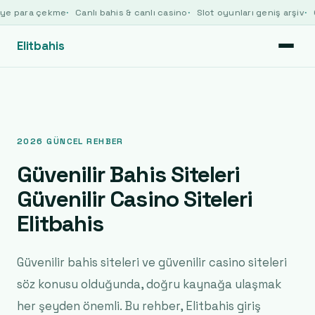
ara çekme
Canlı bahis & canlı casino
Slot oyunları geniş arşiv
Güven
Elitbahis
2026 GÜNCEL REHBER
Güvenilir Bahis Siteleri
Güvenilir Casino Siteleri
Elitbahis
Güvenilir bahis siteleri ve güvenilir casino siteleri
söz konusu olduğunda, doğru kaynağa ulaşmak
her şeyden önemli. Bu rehber, Elitbahis giriş