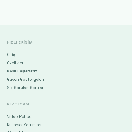
HIZLI ERIŞIM
Giriş
Özellikler
Nasıl Başlarsınız
Güven Göstergeleri
Sık Sorulan Sorular
PLATFORM
Video Rehber
Kullanıcı Yorumları