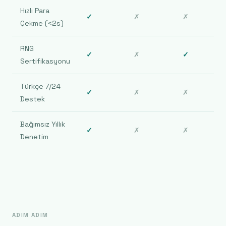
Hızlı Para
✓
✗
✗
Çekme (<2s)
RNG
✓
✗
✓
Sertifikasyonu
Türkçe 7/24
✓
✗
✗
Destek
Bağımsız Yıllık
✓
✗
✗
Denetim
ADIM ADIM