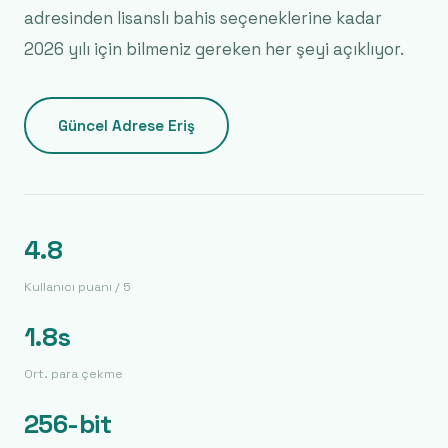
adresinden lisanslı bahis seçeneklerine kadar
2026 yılı için bilmeniz gereken her şeyi açıklıyor.
Güncel Adrese Eriş
4.8
Kullanıcı puanı / 5
1.8s
Ort. para çekme
256-bit