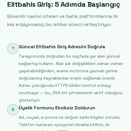
Elitbahis Giriş: 5 Adımda Başlangıç
Güvenilir casino siteleri ve bahis platformlarına ilk
kez erişiyorsanız, bu rehber süreci netleştiriyor.
Güncel Elitbahis Giriş Adresini Doğrula
1
Tarayıcınızda doğrudan bu sayfada yer alan güncel
bağlantıyı kullanın. Alan adı değişiklikleri zaman zaman
yaşanabildiğinden, arama motoruna yazmak yerine
doğrulanmış kaynaklardan erişim sağlamak önemli.
Adres çubuğunda HTTPS kilidini kontrol etmeyi
unutmayın — bu, 256-bit şifrelemenin aktif olduğunu
gösteriyor.
Üyelik Formunu Eksiksiz Doldurun
2
Ad, soyad, e-posta ve doğum tarihi bilgileri zorunlu.
Telefon numarası opsiyonel olmakla birlikte, iki