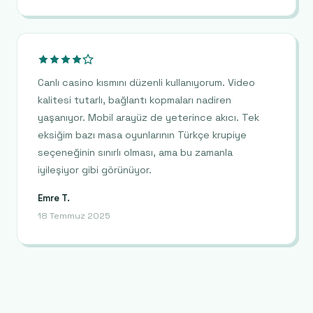
Canlı casino kısmını düzenli kullanıyorum. Video
kalitesi tutarlı, bağlantı kopmaları nadiren
yaşanıyor. Mobil arayüz de yeterince akıcı. Tek
eksiğim bazı masa oyunlarının Türkçe krupiye
seçeneğinin sınırlı olması, ama bu zamanla
iyileşiyor gibi görünüyor.
Emre T.
18 Temmuz 2025