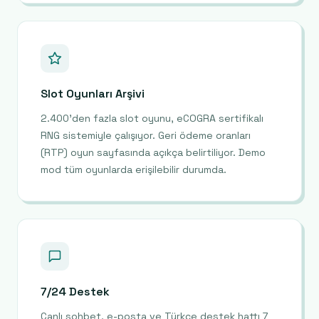
Slot Oyunları Arşivi
2.400'den fazla slot oyunu, eCOGRA sertifikalı
RNG sistemiyle çalışıyor. Geri ödeme oranları
(RTP) oyun sayfasında açıkça belirtiliyor. Demo
mod tüm oyunlarda erişilebilir durumda.
7/24 Destek
Canlı sohbet, e-posta ve Türkçe destek hattı 7