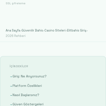
SSL şifreleme
Ana Sayfa
Güvenilir Bahis
Casino Siteleri
Elitbahis Giriş
›
›
›
›
2026 Rehberi
İÇINDEKILER
Giriş: Ne Arıyorsunuz?
Platform Özellikleri
Nasıl Başlarsınız?
Güven Göstergeleri