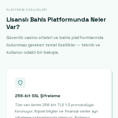
PLATFORM ÖZELLIKLERI
Lisanslı Bahis Platformunda Neler
Var?
Güvenilir casino siteleri ve bahis platformlarında
bulunması gereken temel özellikler — teknik ve
kullanıcı odaklı bir bakışla.
256-bit SSL Şifreleme
Tüm veri iletimi 256-bit TLS 1.3 protokolüyle
korunuyor. Kişisel bilgiler ve finansal veriler ayrı
şifreleme katmanlarında işleniyor. Bağımsız